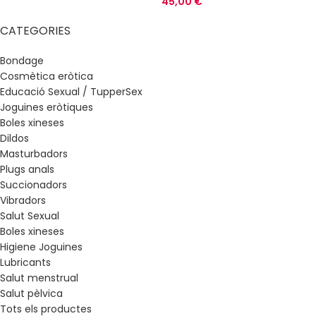
45,00
€
CATEGORIES
Bondage
Cosmètica eròtica
Educació Sexual / TupperSex
Joguines eròtiques
Boles xineses
Dildos
Masturbadors
Plugs anals
Succionadors
Vibradors
Salut Sexual
Boles xineses
Higiene Joguines
Lubricants
Salut menstrual
Salut pèlvica
Tots els productes