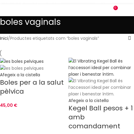
Enviament gratuït a partir de 69€
CAT
|
CAS
0
MENÚ
0,00
boles vaginals
Inici
Productes etiquetats com “boles vaginals”
Afegeix a la cistella
Boles per a la salut
pèlvica
Afegeix a la cistella
45,00
€
Kegel Ball pesos + 1
amb
comandament