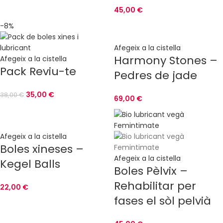
45,00
€
-8%
Afegeix a la cistella
Harmony Stones –
Afegeix a la cistella
Pack Reviu-te
Pedres de jade
35,00
€
38,00
€
69,00
€
Afegeix a la cistella
Boles xineses –
Afegeix a la cistella
Kegel Balls
Boles Pèlvix –
Rehabilitar per
22,00
€
fases el sòl pelvià