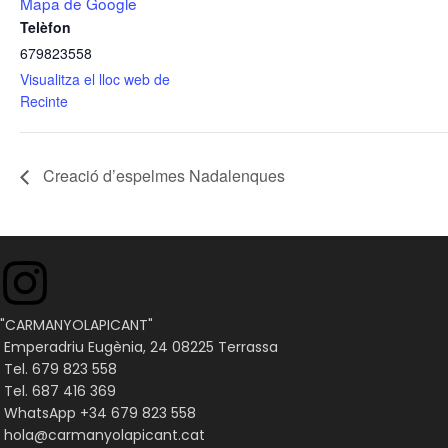
Mapa de Google
Telèfon
679823558
Visualitza el lloc web de
Recinte
Creació d’espelmes Nadalenques
"CARMANYOLAPICANT"
Emperadriu Eugènia, 24 08225 Terrassa
Tel. 679 823 558
Tel. 687 416 369
WhatsApp +34 679 823 558
hola@carmanyolapicant.cat