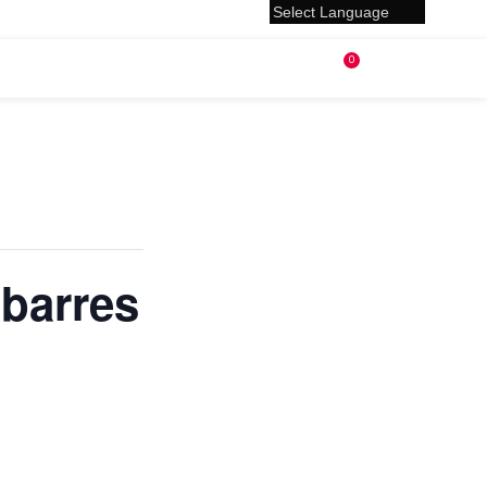
0
0,00
€
 barres