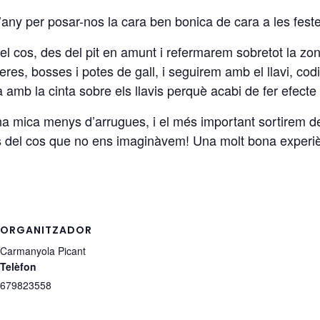
’any per posar-nos la cara ben bonica de cara a les fes
del cos, des del pit en amunt i refermarem sobretot la zon
ulleres, bosses i potes de gall, i seguirem amb el llavi, co
amb la cinta sobre els llavis perquè acabi de fer efecte t
una mica menys d’arrugues, i el més important sortirem d
ts del cos que no ens imaginàvem! Una molt bona experi
ORGANITZADOR
Carmanyola Picant
Telèfon
679823558