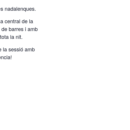
tes nadalenques.
a central de la
di de barres i amb
ota la nit.
e la sessió amb
ència!