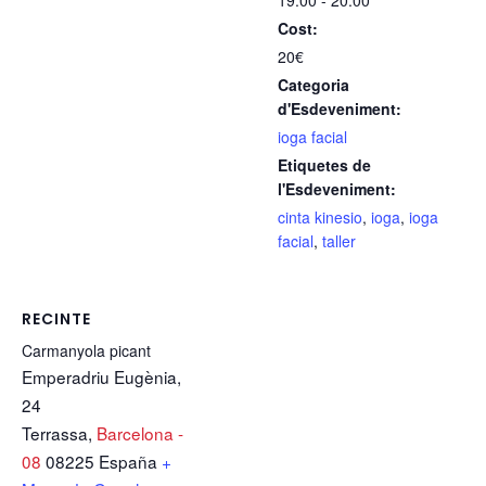
19:00 - 20:00
Cost:
20€
Categoria
d'Esdeveniment:
ioga facial
Etiquetes de
l'Esdeveniment:
cinta kinesio
,
ioga
,
ioga
facial
,
taller
RECINTE
Carmanyola picant
Emperadriu Eugènia,
24
Terrassa
,
Barcelona -
08
08225
España
+