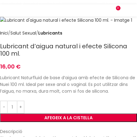
Enviament gratuït a partir de 69€
CAT
|
CAS
0
MENÚ
0,00
Inici
Salut Sexual
Lubricants
Lubricant d’aigua natural i efecte Silicona
100 ml.
16,00
€
Lubricant Naturfluid de base d’aigua amb efecte de Silicona de
Nuei 100 ml. Ideal per sexe anal o vaginal. Es pot utilitzar dins
l’aigua, no marxa, dura molt, com si fos de silicona.
AFEGEIX A LA CISTELLA
Descripció