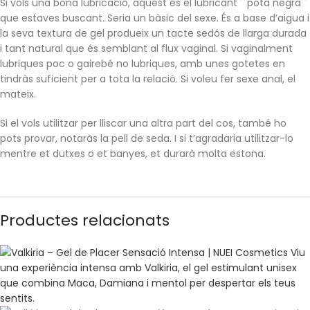
Si vols una bona lubricació, aquest és el lubricant ´´pota negra´´
que estaves buscant. Seria un bàsic del sexe. És a base d’aigua i
la seva textura de gel produeix un tacte sedós de llarga durada
i tant natural que és semblant al flux vaginal. Si vaginalment
lubriques poc o gairebé no lubriques, amb unes gotetes en
tindràs suficient per a tota la relació. Si voleu fer sexe anal, el
mateix.
Si el vols utilitzar per lliscar una altra part del cos, també ho
pots provar, notaràs la pell de seda. I si t’agradaria utilitzar-lo
mentre et dutxes o et banyes, et durarà molta estona.
Característiques:
Productes relacionats
Lubricant de base d’aigua.
A base d’ingredients naturals.
Compatible amb preservatius i joguines de tota mena.
Textura ultradensa per a més lliscament i durada.
No conté silicones.