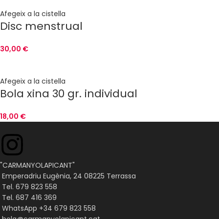
Afegeix a la cistella
Disc menstrual
30,00
€
Afegeix a la cistella
Bola xina 30 gr. individual
18,00
€
"CARMANYOLAPICANT"
Emperadriu Eugènia, 24 08225 Terrassa
Tel. 679 823 558
Tel. 687 416 369
WhatsApp +34 679 823 558