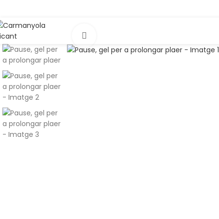
nviament gratuït a partir de 69€
Feu clic per a ampliar