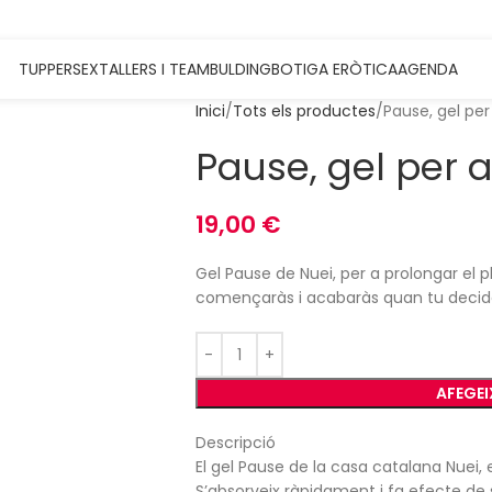
TUPPERSEX
TALLERS I TEAMBULDING
BOTIGA ERÒTICA
AGENDA
Inici
Tots els productes
Pause, gel per
Pause, gel per 
19,00
€
Gel Pause de Nuei, per a prolongar el p
començaràs i acabaràs quan tu decidei
AFEGEI
Descripció
El gel Pause de la casa catalana Nuei, 
S’absorveix ràpidament i fa efecte de