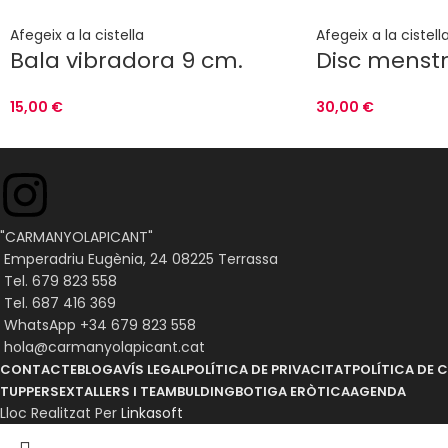
Afegeix a la cistella
Afegeix a la cistell
Bala vibradora 9 cm.
Disc menst
15,00
€
30,00
€
"CARMANYOLAPICANT"
Emperadriu Eugènia, 24 08225 Terrassa
Tel. 679 823 558
Tel. 687 416 369
WhatsApp +34 679 823 558
hola@carmanyolapicant.cat
CONTACTE
BLOG
AVÍS LEGAL
POLÍTICA DE PRIVACITAT
POLÍTICA DE 
TUPPERSEX
TALLERS I TEAMBULDING
BOTIGA ERÒTICA
AGENDA
Lloc Realitzat Per
Linkasoft