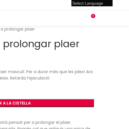
0
0,00
€
 a prolongar plaer
a prolongar plaer
laer masculí. Per a durar més que les piles! Ara
xis. Retarda l’ejaculació
X A LA CISTELLA
està pensat per a prolongar el plaer.
 seguida. Només cal que apliquis una mica de