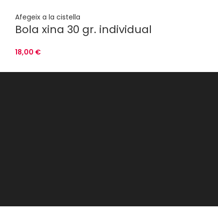
Afegeix a la cist
Antibacter
Afegeix a la cistella
Bola xina 30 gr. individual
a fons 150
18,00
€
15,00
€