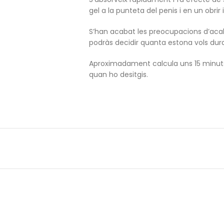
gel a la punteta del penis i en un obrir 
S’han acabat les preocupacions d’acaba
podràs decidir quanta estona vols dura
Aproximadament calcula uns 15 minuts p
quan ho desitgis.
Característiques:
Efecte immediat.
Fórmula exclusiva.
Sense parabens.
Compatible amb làtex i preservatius.
Sense sucres, sense gluten i 100% vegà
Grandària 40 ml.
Ingredients: Aqua/Water, Glycerin, Di
Hydroxyethylpropylcellulose, Xantan G