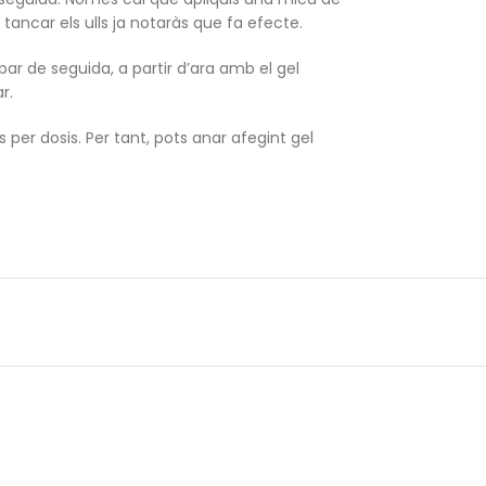
i tancar els ulls ja notaràs que fa efecte.
r de seguida, a partir d’ara amb el gel
r.
er dosis. Per tant, pots anar afegint gel
.
methicone, Laureth-9,
um, Benzyl Alcohol, Aroma, Sodium, Saccharin,