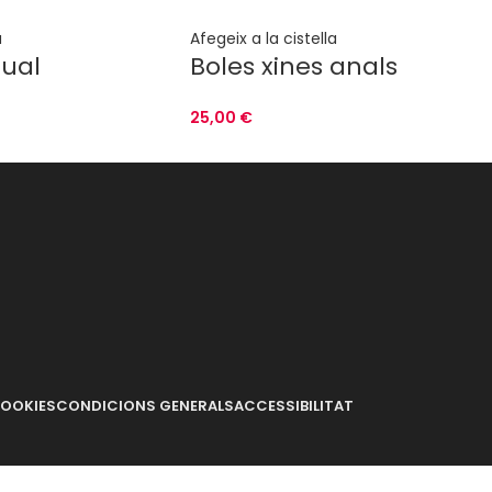
Chlorhexidine Digluconate.
a
Afegeix a la cistella
rual
Boles xines anals
25,00
€
COOKIES
CONDICIONS GENERALS
ACCESSIBILITAT