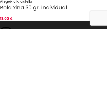
Afegeix a la cistella
Bola xina 30 gr. individual
18,00
€
"CARMANYOLAPICANT"
Emperadriu Eugènia, 24 08225 Terrassa
Tel. 679 823 558
Tel. 687 416 369
WhatsApp +34 679 823 558
hola@carmanyolapicant.cat
CONTACTE
BLOG
AVÍS LEGAL
POLÍTICA DE PRIVACITAT
POLÍTICA DE COOKIES
CONDICIONS GENERALS
ACCESSIBILITAT
TUPPERSEX
TALLERS I TEAMBULDING
BOTIGA ERÒTICA
AGENDA
Lloc Realitzat Per
Linkasoft