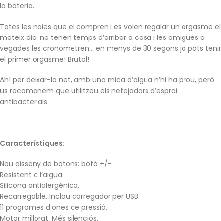
la bateria.
Totes les noies que el compren i es volen regalar un orgasme el
mateix dia, no tenen temps d’arribar a casa i les amigues a
vegades les cronometren… en menys de 30 segons ja pots tenir
el primer orgasme! Brutal!
Ah! per deixar-lo net, amb una mica d’aigua n’hi ha prou, però
us recomanem que utilitzeu els netejadors d’esprai
antibacterials.
Característiques:
Nou disseny de botons: botó +/-.
Resistent a l’aigua.
Silicona antialergénica.
Recarregable. Inclou carregador per USB.
11 programes d’ones de pressió.
Motor millorat. Més silenciós.