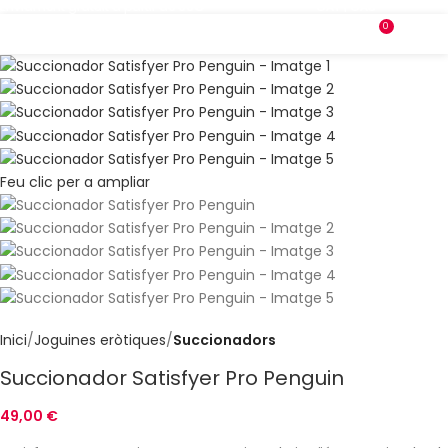
Enviament gratuït a partir de 69€
CAT
|
CAS
0
MENÚ
0,00
Feu clic per a ampliar
Inici
Joguines eròtiques
Succionadors
Succionador Satisfyer Pro Penguin
49,00
€