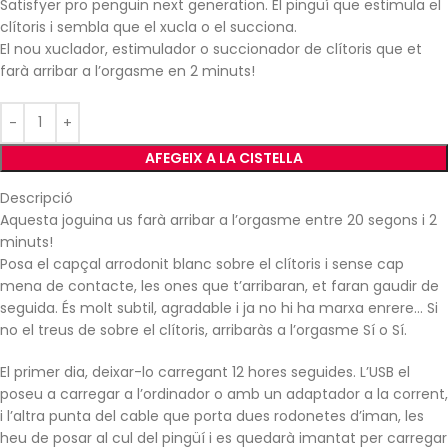
Satisfyer pro penguin next generation. El pingüí que estimula el
clítoris i sembla que el xucla o el succiona.
El nou xuclador, estimulador o succionador de clítoris que et
farà arribar a l’orgasme en 2 minuts!
AFEGEIX A LA CISTELLA
Descripció
Aquesta joguina us farà arribar a l’orgasme entre 20 segons i 2
minuts!
Posa el capçal arrodonit blanc sobre el clítoris i sense cap
mena de contacte, les ones que t’arribaran, et faran gaudir de
seguida. És molt subtil, agradable i ja no hi ha marxa enrere… Si
no el treus de sobre el clítoris, arribaràs a l’orgasme Sí o Sí.
El primer dia, deixar-lo carregant 12 hores seguides. L’USB el
poseu a carregar a l’ordinador o amb un adaptador a la corrent,
i l’altra punta del cable que porta dues rodonetes d’iman, les
heu de posar al cul del pingüí i es quedarà imantat per carregar