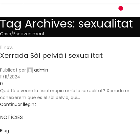
Enviament gratuït a partir de 69€
CAT
|
CAS
0
MENÚ
0,00
Tag Archives: sexualitat
Casa
Esdeveniment
11
nov.
Xerrada Sòl pelvià i sexualitat
Publicat per
admin
11/11/2024
0
Què té a veure la fisioteràpia amb la sexualitat? Xerrada on
coneixerem què és el sòl pelvià, qui...
Continuar llegint
NOTÍCIES
Blog